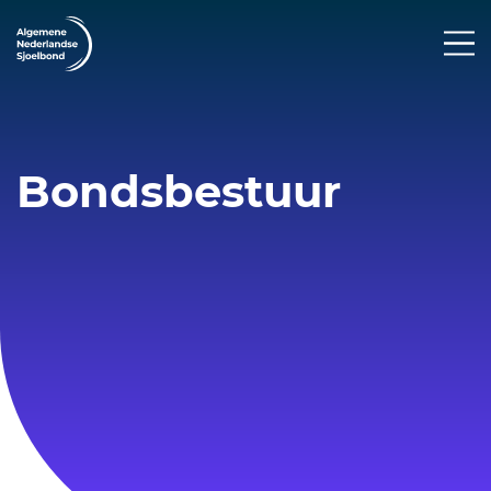
Bondsbestuur
Resultaten enquête ANS: samen
maken we sjoelen sterker