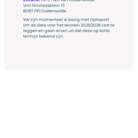
Sint Nicolaasplein 15
8097 PR Oosterwolde
We zijn momenteel al bezig met Optisport
om de data voor het seizoen 2025/2026 vast te
leggen en gaan ervan uit dat deze op korte
termijn bekend zijn.
Welkom sjoeler en sjoelverenigingen!
Sluit je aan en doe