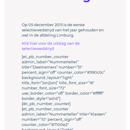
Op 05 december 2015 is de eerste
selectiewedstrijd van het jaar gehouden en
wel in de afdeling Limburg.
Klik hier voor de uitslag van de
selectiewedstrijd
[et_pb_number_counter
admin_label=”Nummerteller”
title=”Deelnemers” number=”51″
percent_sign=”off” counter_color=”#990c0c”
background_layout=”light”
title_font=”|on||on|” title_font_size=”16″
number_font_size=”72″
use_border_color=”off” border_color=”#ffffff”
border_style=”solid”]
[/et_pb_number_counter]
[et_pb_number_counter
admin_label=”Nummerteller” title=”Klassen”
number=”10″ percent_sign=”off”
counter_color=”#7100e2″
background_layout=”light”