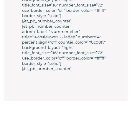
title_font_size=”16″ number_font_size=”72″
use_border_color=”off” border_color=”#ffffff”
border_style=”solid”]
[/et_pb_number_counter]
[et_pb_number_counter
admin_label=”Nummerteller”
title=”%22Nieuwe%22 leden” number=”4″
percent_sign=”off” counter_color=”#0c00f7″
background_layout=”light”
title_font_size=”16″ number_font_size=”72″
use_border_color=”off” border_color=”#ffffff”
border_style=”solid”]
[/et_pb_number_counter]