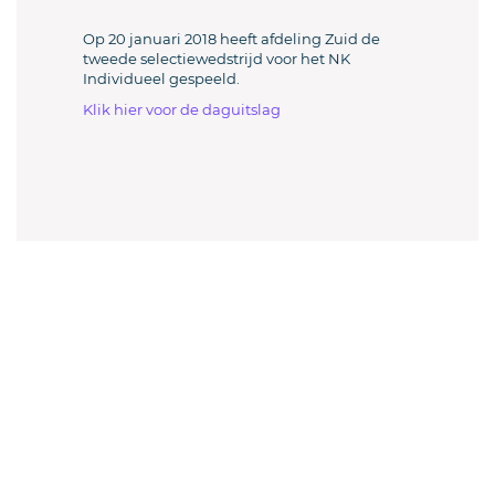
Op 20 januari 2018 heeft afdeling Zuid de
tweede selectiewedstrijd voor het NK
Individueel gespeeld.
Klik hier voor de daguitslag
Welkom sjoeler en sjoelverenigingen!
Sluit je aan en doe