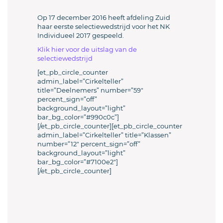
Op 17 december 2016 heeft afdeling Zuid
haar eerste selectiewedstrijd voor het NK
Individueel 2017 gespeeld.
Klik hier voor de uitslag van de
selectiewedstrijd
[et_pb_circle_counter
admin_label=”Cirkelteller”
title=”Deelnemers” number=”59″
percent_sign=”off”
background_layout=”light”
bar_bg_color=”#990c0c”]
[/et_pb_circle_counter][et_pb_circle_counter
admin_label=”Cirkelteller” title=”Klassen”
number=”12″ percent_sign=”off”
background_layout=”light”
bar_bg_color=”#7100e2″]
[/et_pb_circle_counter]