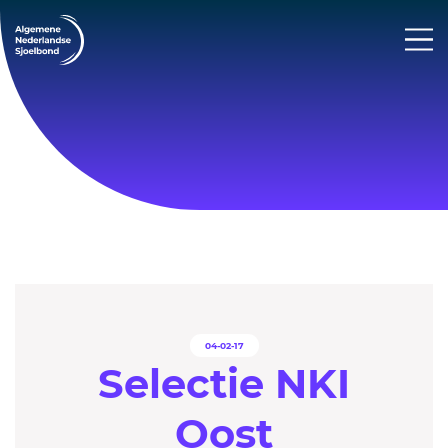
04-02-17
Selectie NKI
Oost