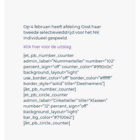
Op 4 februari heeft afdeling Oost haar
tweede selectiewedstrijd voor het NK
Individueel gespeeld.
Klik hier voor de uitslag
[et_pb_number_counter
admin_label=”Nummerteller” number=”102″
percent_sign=”off” counter_color=”#990c0c”
background_layout=”light”
use_border_color=”off” border_color=”#ffffff”
border_style=”solid” title=”Deelnemers”]
[/et_pb_number_counter]
[et_pb_circle_counter
admin_label=”Cirkelteller” title=”Klassen”
number=”12″ percent_sign=”off”
background_layout=”light”
bar_bg_color=”#7100e2″]
[/et_pb_circle_counter]