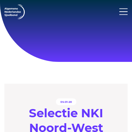
04-01-20
Selectie NKI
Noord-West