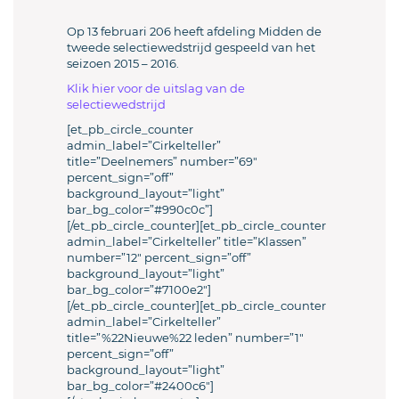
Op 13 februari 206 heeft afdeling Midden de
tweede selectiewedstrijd gespeeld van het
seizoen 2015 – 2016.
Klik hier voor de uitslag van de
selectiewedstrijd
[et_pb_circle_counter
admin_label=”Cirkelteller”
title=”Deelnemers” number=”69″
percent_sign=”off”
background_layout=”light”
bar_bg_color=”#990c0c”]
[/et_pb_circle_counter][et_pb_circle_counter
admin_label=”Cirkelteller” title=”Klassen”
number=”12″ percent_sign=”off”
background_layout=”light”
bar_bg_color=”#7100e2″]
[/et_pb_circle_counter][et_pb_circle_counter
admin_label=”Cirkelteller”
title=”%22Nieuwe%22 leden” number=”1″
percent_sign=”off”
background_layout=”light”
bar_bg_color=”#2400c6″]