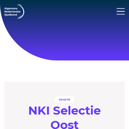
03-02-18
NKI Selectie
Oost