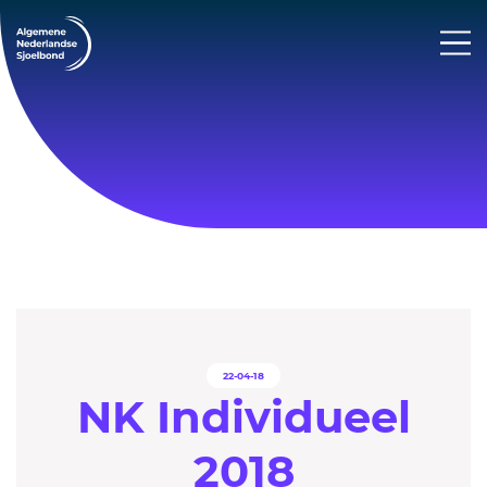
22-04-18
NK Individueel
2018