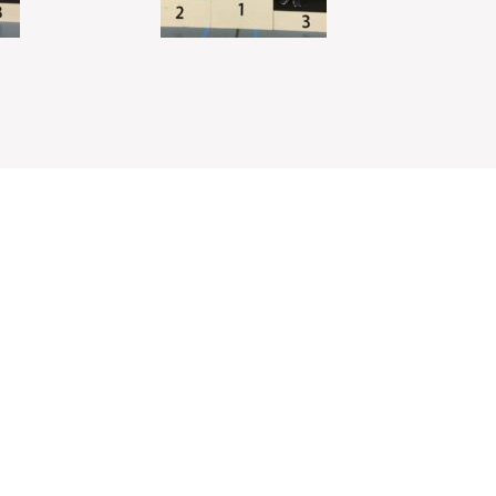
Welkom sjoeler en sjoelverenigingen!
Sluit je aan en doe 
Word Lid!