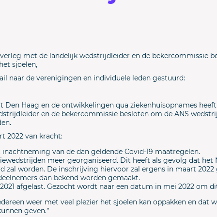
verleg met de landelijk wedstrijdleider en de bekercommissie b
et sjoelen,
l naar de verenigingen en individuele leden gestuurd:
t Den Haag en de ontwikkelingen qua ziekenhuisopnames heeft
edstrijdleider en de bekercommissie besloten om de ANS wedstri
den.
rt 2022 van kracht:
t inachtneming van de dan geldende Covid-19 maatregelen.
iewedstrijden meer georganiseerd. Dit heeft als gevolg dat het 
 zal worden. De inschrijving hiervoor zal ergens in maart 202
deelnemers dan bekend worden gemaakt.
 2021 afgelast. Gezocht wordt naar een datum in mei 2022 om di
dereen weer met veel plezier het sjoelen kan oppakken en dat we
kunnen geven.”