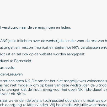
 verstuurd naar de verenigingen en leden:
ANS jullie inlichten over de wedstrijdkalender voor de rest van h
stingen en miscommunicatie moeten we NK’s verplaatsen en/of
olgt uit en zal ook op de website worden aangepast:
idueel te Barneveld
arneveld
neden-Leeuwen
 wordt een open NK. Dit omdat het niet mogelijk was voldoende s
s het niet mogelijk om op basis van deze wedstrijden de uitnodi
richt ontvangen dat de inschrijving voor het open NK Individueel i
voor dit NK is.
maar we vinden de balans toch positief doorslaan, omdat we op 
toch doorgang te laten vinden. Wij hopen dat we jullie weer ma