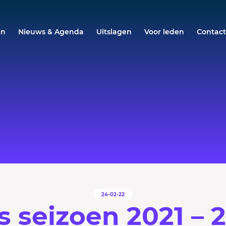
en
Nieuws & Agenda
Uitslagen
Voor leden
Contac
24-02-22
s seizoen 2021 – 