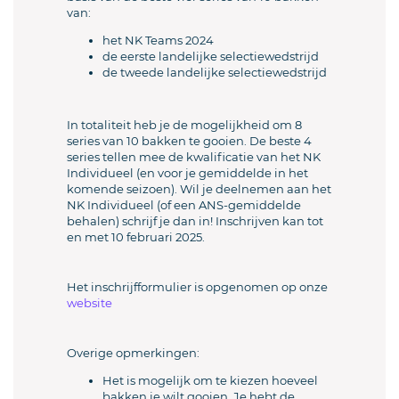
van:
het NK Teams 2024
de eerste landelijke selectiewedstrijd
de tweede landelijke selectiewedstrijd
In totaliteit heb je de mogelijkheid om 8
series van 10 bakken te gooien. De beste 4
series tellen mee de kwalificatie van het NK
Individueel (en voor je gemiddelde in het
komende seizoen). Wil je deelnemen aan het
NK Individueel (of een ANS-gemiddelde
behalen) schrijf je dan in! Inschrijven kan tot
en met 10 februari 2025.
Het inschrijfformulier is opgenomen op onze
website
Overige opmerkingen:
Het is mogelijk om te kiezen hoeveel
bakken je wilt gooien. Je hebt de