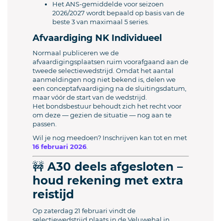
Het ANS‑gemiddelde voor seizoen
2026/2027 wordt bepaald op basis van de
beste 3 van maximaal 5 series.
Afvaardiging NK Individueel
Normaal publiceren we de
afvaardigingsplaatsen ruim voorafgaand aan de
tweede selectiewedstrijd. Omdat het aantal
aanmeldingen nog niet bekend is, delen we
een conceptafvaardiging na de sluitingsdatum,
maar vóór de start van de wedstrijd.
Het bondsbestuur behoudt zich het recht voor
om deze — gezien de situatie — nog aan te
passen.
Wil je nog meedoen? Inschrijven kan tot en met
16 februari 2026
.
🚧 A30 deels afgesloten –
houd rekening met extra
reistijd
Op zaterdag 21 februari vindt de
selectiewedstrijd plaats in de Veluwehal in