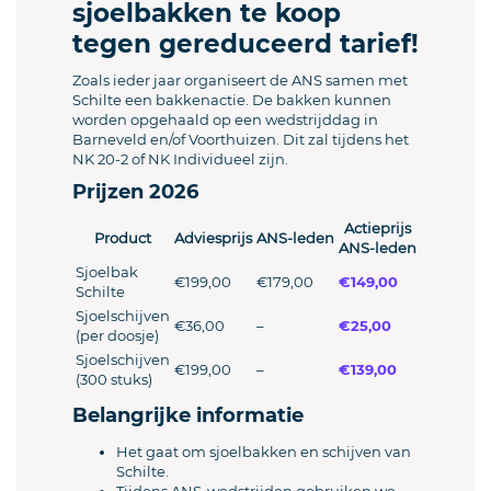
sjoelbakken te koop
tegen gereduceerd tarief!
Zoals ieder jaar organiseert de ANS samen met
Schilte een bakkenactie. De bakken kunnen
worden opgehaald op een wedstrijddag in
Barneveld en/of Voorthuizen. Dit zal tijdens het
NK 20-2 of NK Individueel zijn.
Prijzen 2026
Actieprijs
Product
Adviesprijs
ANS‑leden
ANS‑leden
Sjoelbak
€199,00
€179,00
€149,00
Schilte
Sjoelschijven
€36,00
–
€25,00
(per doosje)
Sjoelschijven
€199,00
–
€139,00
(300 stuks)
Belangrijke informatie
Het gaat om sjoelbakken en schijven van
Schilte.