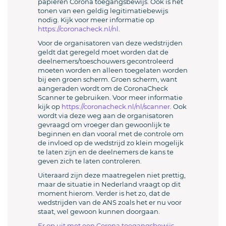
papieren Corona toegangsbewijs. Ook is het
tonen van een geldig legitimatiebewijs
nodig. Kijk voor meer informatie op
https://coronacheck.nl/nl
.
Voor de organisatoren van deze wedstrijden
geldt dat geregeld moet worden dat de
deelnemers/toeschouwers gecontroleerd
moeten worden en alleen toegelaten worden
bij een groen scherm. Groen scherm, want
aangeraden wordt om de CoronaCheck
Scanner te gebruiken. Voor meer informatie
kijk op
https://coronacheck.nl/nl/scanner
. Ook
wordt via deze weg aan de organisatoren
gevraagd om vroeger dan gewoonlijk te
beginnen en dan vooral met de controle om
de invloed op de wedstrijd zo klein mogelijk
te laten zijn en de deelnemers de kans te
geven zich te laten controleren.
Uiteraard zijn deze maatregelen niet prettig,
maar de situatie in Nederland vraagt op dit
moment hierom. Verder is het zo, dat de
wedstrijden van de ANS zoals het er nu voor
staat, wel gewoon kunnen doorgaan.
Er op uit met een Corona toegangsbewijs