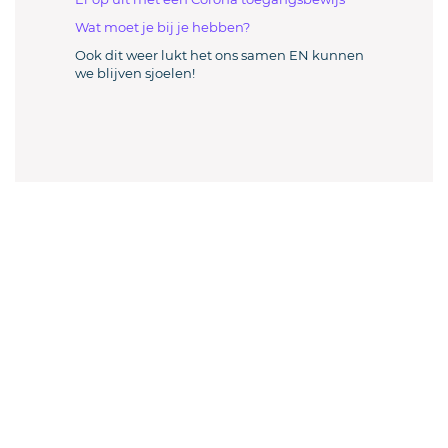
Wat moet je bij je hebben?
Ook dit weer lukt het ons samen EN kunnen
we blijven sjoelen!
Welkom sjoeler en sjoelverenigingen!
Sluit je aan en doe
mee!