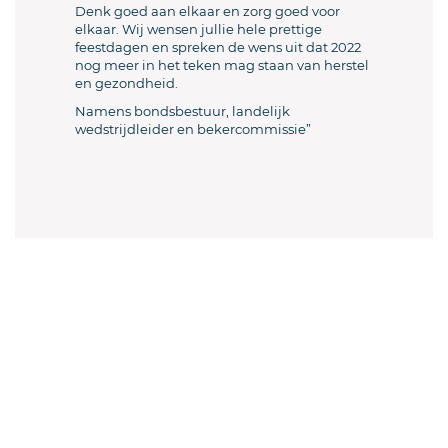
Denk goed aan elkaar en zorg goed voor
elkaar. Wij wensen jullie hele prettige
feestdagen en spreken de wens uit dat 2022
nog meer in het teken mag staan van herstel
en gezondheid.
Namens bondsbestuur, landelijk
wedstrijdleider en bekercommissie”
Welkom sjoeler en sjoelverenigingen!