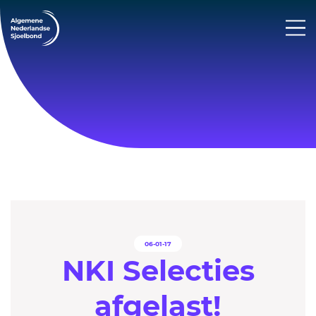
06-01-17
NKI Selecties
afgelast!