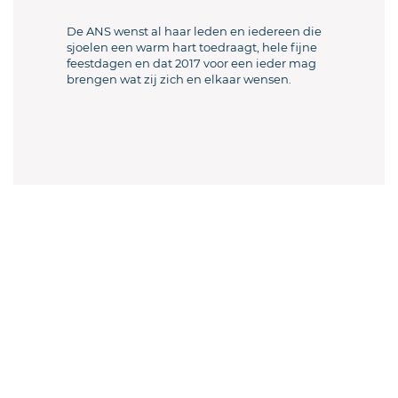
De ANS wenst al haar leden en iedereen die
sjoelen een warm hart toedraagt, hele fijne
feestdagen en dat 2017 voor een ieder mag
brengen wat zij zich en elkaar wensen.
Welkom sjoeler en sjoelverenigingen!
Sluit je aan en doe