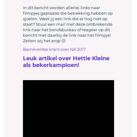
In dit bericht worden allerlei links naar
filmpjes geplaatst die betrekking hebben op
sjoelen. Weet jij een link die er nog niet op
staat? Stuur een mail met deze ontbrekende
link naar het bondsbureau of reageer op dit
bericht met daarbij de link naar het filmpje!
Zetten wij het erop 🙂
Barneveldse krant over NK 2017
Leuk artikel over Hettie Kleine
als bekerkampioen!